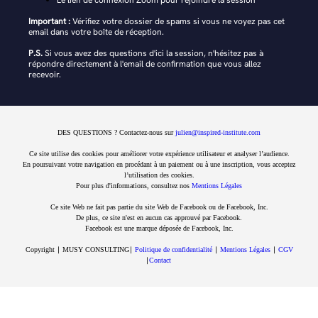
Le lien de connexion Zoom pour rejoindre la session
Important :
Vérifiez votre dossier de spams si vous ne voyez pas cet
email dans votre boîte de réception.
P.S.
Si vous avez des questions d'ici la session, n'hésitez pas à
répondre directement à l'email de confirmation que vous allez
recevoir.
DES QUESTIONS ? Contactez-nous sur
julien@inspired-institute.com
Ce site utilise des cookies pour améliorer votre expérience utilisateur et analyser l’audience.
En poursuivant votre navigation en procédant à un paiement ou à une inscription, vous acceptez
l’utilisation des cookies.
Pour plus d'informations, consultez nos
Mentions Légales
Ce site Web ne fait pas partie du site Web de Facebook ou de Facebook, Inc.
De plus, ce site n'est en aucun cas approuvé par Facebook.
Facebook est une marque déposée de Facebook, Inc.
Copyright ∣ MUSY CONSULTING∣
Politique de confidentialité
∣
Mentions Légales
∣
CGV
∣
Contact