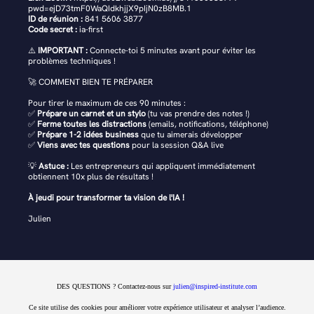
pwd=ejD73tmF0WaQIdkhjjX9pIjN0zB8MB.1
ID de réunion :
841 5606 3877
Code secret :
ia-first
⚠️
IMPORTANT :
Connecte-toi 5 minutes avant pour éviter les
problèmes techniques !
🚀 COMMENT BIEN TE PRÉPARER
Pour tirer le maximum de ces 90 minutes :
✅
Prépare un carnet et un stylo
(tu vas prendre des notes !)
✅
Ferme toutes les distractions
(emails, notifications, téléphone)
✅
Prépare 1-2 idées business
que tu aimerais développer
✅
Viens avec tes questions
pour la session Q&A live
💡
Astuce :
Les entrepreneurs qui appliquent immédiatement
obtiennent 10x plus de résultats !
À jeudi pour transformer ta vision de l'IA !
Julien
DES QUESTIONS ? Contactez-nous sur
julien@inspired-institute.com
Ce site utilise des cookies pour améliorer votre expérience utilisateur et analyser l’audience.