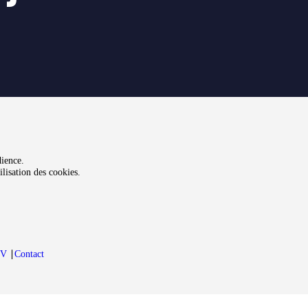
dience.
lisation des cookies.
GV
∣
Contact