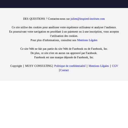
DES QUESTIONS ? Contactez-nous sur
julien@inspired-institute.com
Ce site utilise des cookies pour améliorer votre expérience utilisateur et analyser l’audience.
En poursuivant votre navigation en procédant à un paiement ou à une inscription, vous acceptez
l’utilisation des cookies.
Pour plus d'informations, consultez nos
Mentions Légales
Ce site Web ne fait pas partie du site Web de Facebook ou de Facebook, Inc.
De plus, ce site n'est en aucun cas approuvé par Facebook.
Facebook est une marque déposée de Facebook, Inc.
Copyright ∣ MUSY CONSULTING∣
Politique de confidentialité
∣
Mentions Légales
∣
CGV
∣
Contact