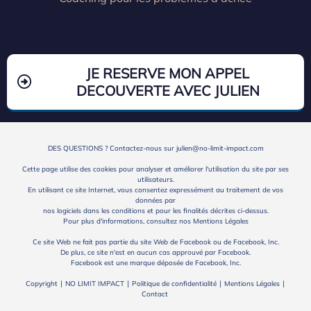
JE RESERVE MON APPEL
DECOUVERTE AVEC JULIEN
DES QUESTIONS ? Contactez-nous sur
julien@no-limit-impact.com
Cette page utilise des cookies pour analyser et améliorer l'utilisation du site par ses
utilisateurs.
En utilisant ce site Internet, vous consentez expressément au traitement de vos
données par
nos logiciels dans les conditions et pour les finalités décrites ci-dessus.
Pour plus d'informations, consultez nos
Mentions Légales
Ce site Web ne fait pas partie du site Web de Facebook ou de Facebook, Inc.
De plus, ce site n'est en aucun cas approuvé par Facebook.
Facebook est une marque déposée de Facebook, Inc.
Copyright ∣ NO LIMIT IMPACT ∣
Politique de confidentialité
∣
Mentions Légales
∣
Contact