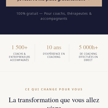
100% gratuit — Pour coachs, thérapeutes &
accompagnants
1 500+
10 ans
5 000h+
COACHS &
D'EXPÉRIENCE EN
DE COACHING
ENTREPRENEURS
COACHING
EFFECTUÉES EN
ACCOMPAGNÉS
DIRECT
CE QUI CHANGE POUR VOUS
La transformation que vous allez
vivre