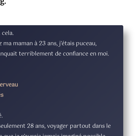
g.
 cela.
ez ma maman à 23 ans, j’étais puceau,
anquait terriblement de confiance en moi.
cerveau
és
é.
à seulement 28 ans, voyager partout dans le