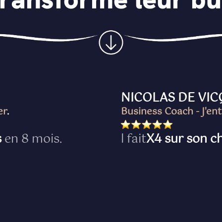
NICOLAS DE VIC
er
.
Business Coach - J'en
s
en 8 mois.
l fait
X4 sur son ch