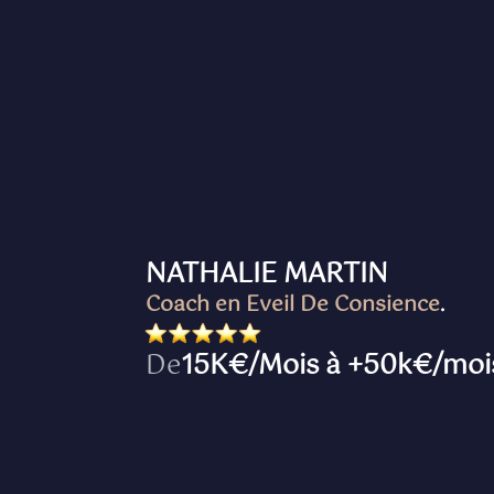
NATHALIE MARTIN
Coach en Eveil De Consience
.
De
15K€/Mois à +50k€/mo