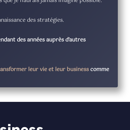
que je n’aurais jamais imaginé possible.
nnaissance des stratégies.
pendant des années auprès d’autres
ansformer leur vie et leur business
comme
usiness
...