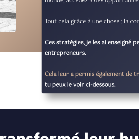
monde, accédez à des opportunités 
Tout cela grâce à une chose : la co
Ces stratégies, je les ai enseigné 
entrepreneurs.
Cela leur a permis également de tr
tu peux le voir ci-dessous.
 transformé leur b