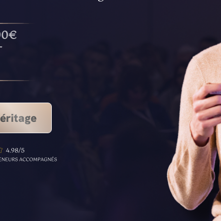
00€
T
éritage