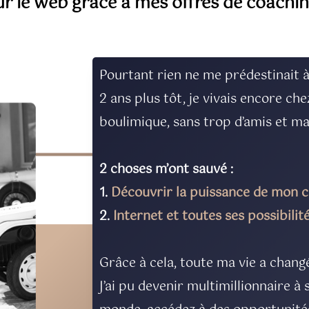
ur le web grâce à mes offres de coachin
Pourtant rien ne me prédestinait à
2 ans plus tôt, je vivais encore ch
boulimique, sans trop d’amis et m
2 choses m’ont sauvé :
1.
Découvrir la puissance de mon 
2.
Internet et toutes ses possibilit
Grâce à cela, toute ma vie a chang
J’ai pu devenir multimillionnaire 