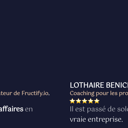
LOTHAIRE BENI
eur de Fructify.io
.
Coaching pour les pro
affaires
en
Il est passé de s
vraie entreprise.